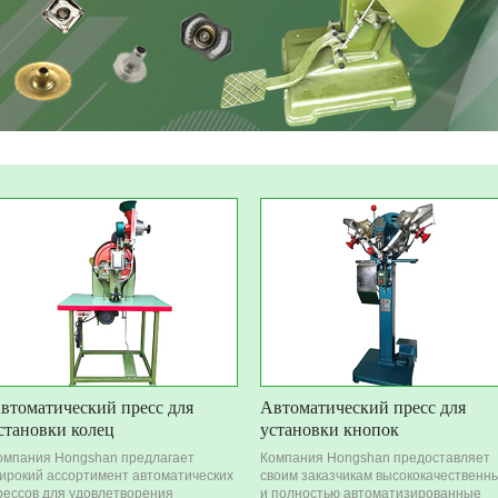
втоматический пресс для
Автоматический пресс для
становки колец
установки кнопок
омпания Hongshan предлагает
Компания Hongshan предоставляет
ирокий ассортимент автоматических
своим заказчикам высококачественн
рессов для удовлетворения
и полностью автоматизированные