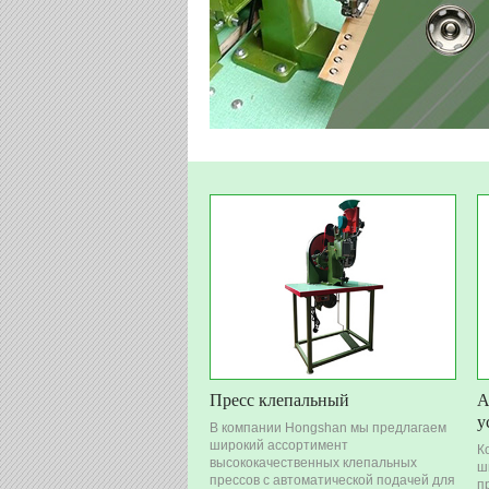
Пресс клепальный
А
у
В компании Hongshan мы предлагаем
широкий ассортимент
К
высококачественных клепальных
ш
прессов с автоматической подачей для
п